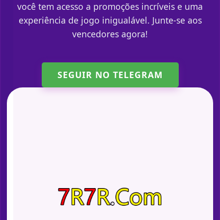
você tem acesso a promoções incríveis e uma
experiência de jogo inigualável. Junte-se aos
vencedores agora!
SEGUIR NO TELEGRAM