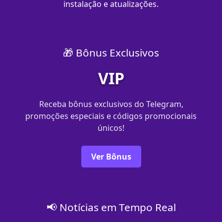
instalação e atualizações.
🎁 Bônus Exclusivos
VIP
Receba bônus exclusivos do Telegram,
promoções especiais e códigos promocionais
únicos!
Ver Bônus
📢 Notícias em Tempo Real