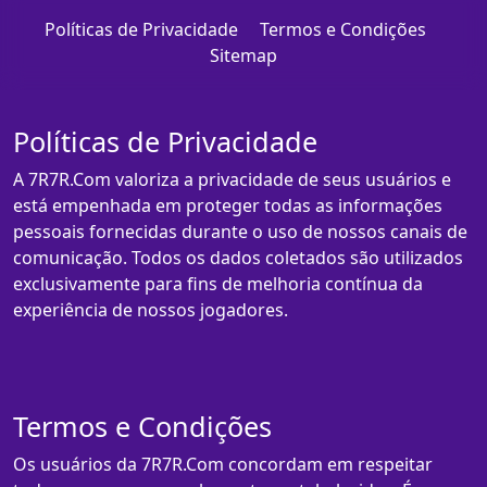
Políticas de Privacidade
Termos e Condições
Sitemap
Políticas de Privacidade
A 7R7R.Com valoriza a privacidade de seus usuários e
está empenhada em proteger todas as informações
pessoais fornecidas durante o uso de nossos canais de
comunicação. Todos os dados coletados são utilizados
exclusivamente para fins de melhoria contínua da
experiência de nossos jogadores.
Termos e Condições
Os usuários da 7R7R.Com concordam em respeitar