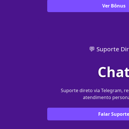
Ver Bônus
💬 Suporte Di
Cha
Suporte direto via Telegram, r
atendimento persona
Falar Suport