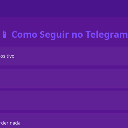
📱 Como Seguir no Telegram
ositivo
erder nada