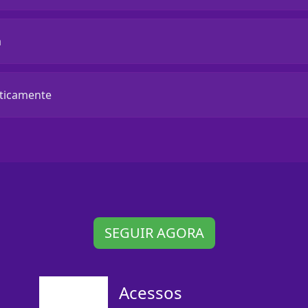
a
aticamente
SEGUIR AGORA
Acessos