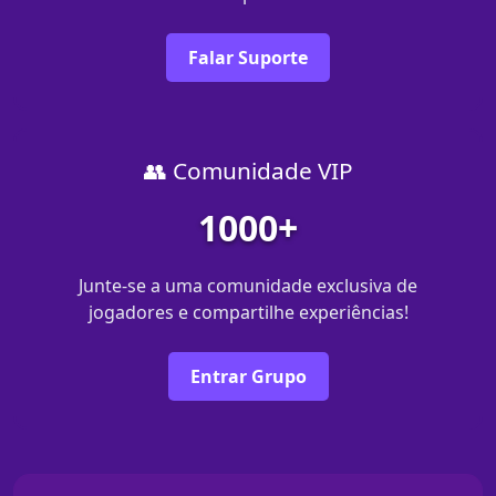
Falar Suporte
👥 Comunidade VIP
1000+
Junte-se a uma comunidade exclusiva de
jogadores e compartilhe experiências!
Entrar Grupo