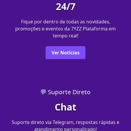
24/7
Fique por dentro de todas as novidades,
promoções e eventos da 7YZZ Plataforma em
tempo real!
Ver Notícias
💬 Suporte Direto
Chat
Suporte direto via Telegram, respostas rápidas e
atendimento personalizado!