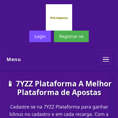
Login
Registrar-se
Menu
📱 7YZZ Plataforma A Melhor
Plataforma de Apostas
Cadastre-se na 7YZZ Plataforma para ganhar
bônus no cadastro e em cada recarga. Com a