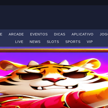
E
ARCADE
EVENTOS
DICAS
APLICATIVO
JOG
LIVE
NEWS
SLOTS
SPORTS
VIP