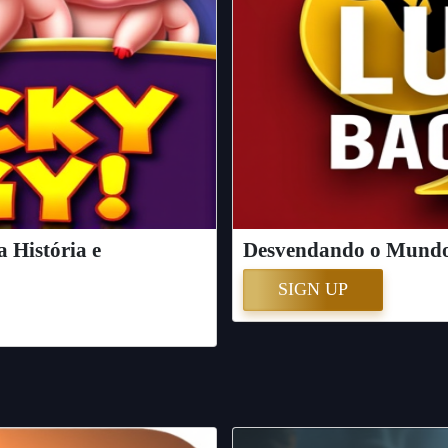
 História e
Desvendando o Mundo 
SIGN UP